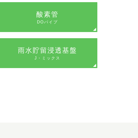
酸素管
DOパイプ
雨水貯留浸透基盤
J・ミックス