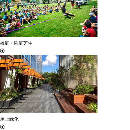
校庭・園庭芝生
屋上緑化