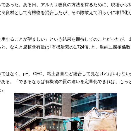
らであった。ある日、アルカリ改良の方法を探るために、現場から
改良資材として有機物を混合したが、その際敢えて明らかに堆肥化
使用することが望ましい」という結果を期待してのことだったが、
と、なんと腐植含有量は｢有機炭素の1.724倍｣と、単純に腐植係
ではなく、pH、CEC、粘土含量など総合して見なければいけな
である。「できるならば有機物の質の違いを定量化できれば、もっ
た。