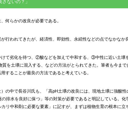
表さないの？」
は、何らかの改良が必要である。
誤が行われてきたが、経済性、即効性、永続性などの点でなかなか
かけて劣化を待つ、②酸などを加えて中和する、③中性に近い土壌を
る物質を土壌に混入する、などの方法がとられてきた。筆者も今まで
活用することが最良の方法であると考えている。
社）の中で長谷川氏も、「高pH土壌の改良には、現地土壌に強酸性
盤の排水を良好に保つ」等の対策が必要であると明記している。化
ルカリ中和剤に必要な要素」に記すが、まずは植物生育の根本に立