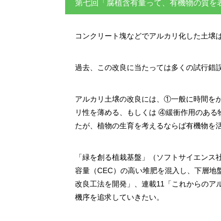
第七回「腐植含有量って、有機物の質を
コンクリート塊などでアルカリ化した土壌
過去、この改良に当たっては多くの試行錯
アルカリ土壌の改良には、①一般に時間を
リ性を薄める、もしくは ④緩衝作用のあ
たが、植物の生育を考えるならば有機物を
「緑を創る植栽基盤」（ソフトサイエンス
容量（CEC）の高い堆肥を混入し、下層地
改良工法を開発」、連載11「これからのア
機序を追求していきたい。