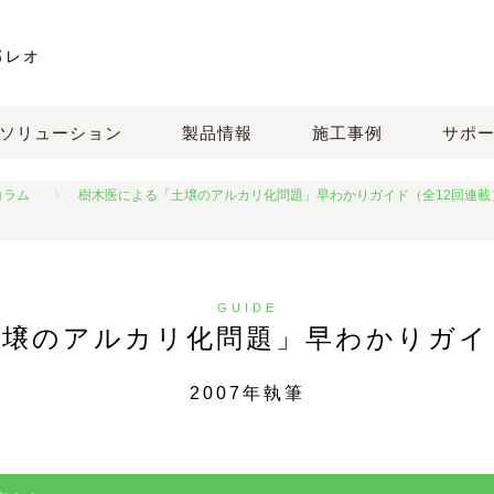
邦レオ
ソリューション
製品情報
施工事例
サポ
コラム
樹木医による「土壌のアルカリ化問題」早わかりガイド（全12回連載
GUIDE
壌のアルカリ化問題」早わかりガイ
2007年執筆