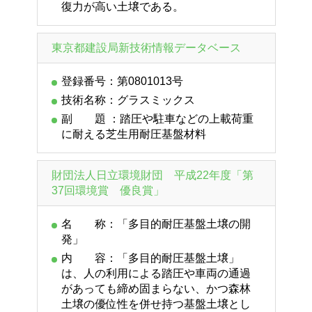
復力が高い土壌である。
東京都建設局新技術情報データベース
登録番号：第0801013号
技術名称：グラスミックス
副 題 ：踏圧や駐車などの上載荷重
に耐える芝生用耐圧基盤材料
財団法人日立環境財団 平成22年度「第
37回環境賞 優良賞」
名 称：「多目的耐圧基盤土壌の開
発」
内 容：「多目的耐圧基盤土壌」
は、人の利用による踏圧や車両の通過
があっても締め固まらない、かつ森林
土壌の優位性を併せ持つ基盤土壌とし